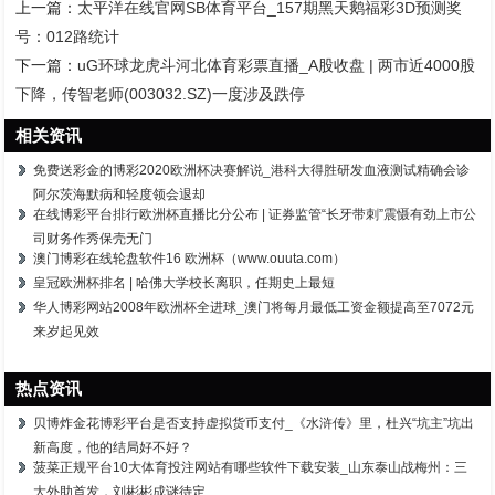
上一篇：
太平洋在线官网SB体育平台_157期黑天鹅福彩3D预测奖
号：012路统计
下一篇：
uG环球龙虎斗河北体育彩票直播_A股收盘 | 两市近4000股
下降，传智老师(003032.SZ)一度涉及跌停
相关资讯
免费送彩金的博彩2020欧洲杯决赛解说_港科大得胜研发血液测试精确会诊
阿尔茨海默病和轻度领会退却
在线博彩平台排行欧洲杯直播比分公布 | 证券监管“长牙带刺”震慑有劲上市公
司财务作秀保壳无门
澳门博彩在线轮盘软件16 欧洲杯（www.ouuta.com）
皇冠欧洲杯排名 | 哈佛大学校长离职，任期史上最短
华人博彩网站2008年欧洲杯全进球_澳门将每月最低工资金额提高至7072元
来岁起见效
热点资讯
贝博炸金花博彩平台是否支持虚拟货币支付_《水浒传》里，杜兴“坑主”坑出
新高度，他的结局好不好？
菠菜正规平台10大体育投注网站有哪些软件下载安装_山东泰山战梅州：三
大外助首发，刘彬彬成谜待定