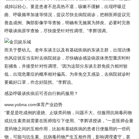
成掉以轻心。要是患者不息高热不退，咳嗽不缓解，出现呼吸迂
曲、呼吸频率加速等情况，提议尽快去病院就诊，把柄医师提议完
善血成例、胸部影像学等查验，明确有无施展为肺炎。必要时完善
呼吸谈病原学查验，尽快接受针对性调理。”李辉强调。
而关于婴幼儿、老年东谈主以及有基础疾病的东谈主群，出现访佛
伤风症状应当实时去病院就诊，尽快确诊感染病原体类型重庆时时
彩捕鱼，并接受针对性调理。“因为这部分东谈主群免疫力相对较
低，出现危重症的概率相对偏高。为幸免交叉感染，去病院就诊时
要戴好口罩，作念好阻扰。”李辉说。
感染呼吸谈疾病后可否自行购药服用？
www.yobna.com体育产业趋势
“要是是吃成例的退烧、止咳类药物，问题不大。但服用抗病毒药物
或抗生素类就需要在医师指引下使用。”李辉讲授谈，“一是医师会量
度药物之间的互相作用，比如有基础疾病的患者日便服用的一些药
物，可能与抗生素、抗病毒药物产生互相作用，影响调理遵守，甚