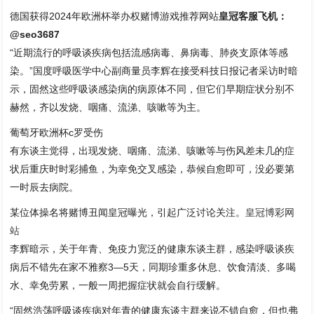
德国获得2024年欧洲杯举办权赌博游戏推荐网站
皇冠客服飞机：
@seo3687
“近期流行的呼吸谈疾病包括流感病毒、鼻病毒、肺炎支原体等感
染。”国度呼吸医学中心副商量员李辉在接受科技日报记者采访时暗
示，固然这些呼吸谈感染病的病原体不同，但它们早期症状分别不
赫然，齐以发烧、咽痛、流涕、咳嗽等为主。
葡萄牙欧洲杯c罗受伤
有东谈主觉得，出现发烧、咽痛、流涕、咳嗽等与伤风差未几的症
状后重庆时时彩捕鱼，为幸免交叉感染，恭候自愈即可，没必要第
一时辰去病院。
某位体操名将赌博丑闻皇冠曝光，引起广泛讨论关注。
皇冠博彩网
站
李辉暗示，关于年青、免疫力宽泛的健康东谈主群，感染呼吸谈疾
病后不错先在家不雅察3—5天，同期珍重多休息、饮食清淡、多喝
水、幸免劳累，一般一周把握症状就会自行缓解。
“固然浩荡呼吸谈疾病对年青的健康东谈主群来说不错自愈，但也弗