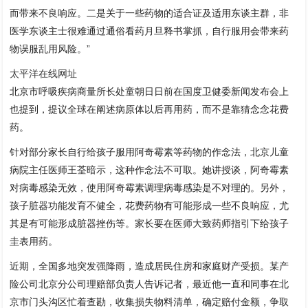
而带来不良响应。二是关于一些药物的适合证及适用东谈主群，非
医学东谈主士很难通过通俗看药月旦释书掌抓，自行服用会带来药
物误服乱用风险。”
太平洋在线网址
北京市呼吸疾病商量所长处童朝日日前在国度卫健委新闻发布会上
也提到，提议全球在阐述病原体以后再用药，而不是靠猜念念花费
药。
针对部分家长自行给孩子服用阿奇霉素等药物的作念法，北京儿童
病院主任医师王荃暗示，这种作念法不可取。她讲授谈，阿奇霉素
对病毒感染无效，使用阿奇霉素调理病毒感染是不对理的。另外，
孩子脏器功能发育不健全，花费药物有可能形成一些不良响应，尤
其是有可能形成脏器挫伤等。家长要在医师大致药师指引下给孩子
圭表用药。
近期，全国多地突发强降雨，造成居民住房和家庭财产受损。某产
险公司北京分公司理赔部负责人告诉记者，最近他一直和同事在北
京市门头沟区忙着查勘，收集损失物料清单，确定赔付金额，争取