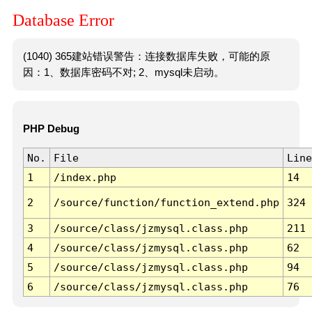
Database Error
(1040) 365建站错误警告：连接数据库失败，可能的原
因：1、数据库密码不对; 2、mysql未启动。
PHP Debug
No.
File
Line
1
/index.php
14
2
/source/function/function_extend.php
324
3
/source/class/jzmysql.class.php
211
4
/source/class/jzmysql.class.php
62
5
/source/class/jzmysql.class.php
94
6
/source/class/jzmysql.class.php
76