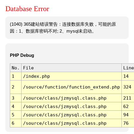
Database Error
(1040) 365建站错误警告：连接数据库失败，可能的原
因：1、数据库密码不对; 2、mysql未启动。
PHP Debug
No.
File
Line
1
/index.php
14
2
/source/function/function_extend.php
324
3
/source/class/jzmysql.class.php
211
4
/source/class/jzmysql.class.php
62
5
/source/class/jzmysql.class.php
94
6
/source/class/jzmysql.class.php
76