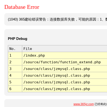
Database Error
(1040) 365建站错误警告：连接数据库失败，可能的原因：1、数
PHP Debug
No.
File
1
/index.php
2
/source/function/function_extend.php
3
/source/class/jzmysql.class.php
4
/source/class/jzmysql.class.php
5
/source/class/jzmysql.class.php
6
/source/class/jzmysql.class.php
www.365jz.com
已经将此