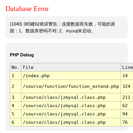
Database Error
(1040) 365建站错误警告：连接数据库失败，可能的原
因：1、数据库密码不对; 2、mysql未启动。
PHP Debug
No.
File
Line
1
/index.php
14
2
/source/function/function_extend.php
324
3
/source/class/jzmysql.class.php
211
4
/source/class/jzmysql.class.php
62
5
/source/class/jzmysql.class.php
94
6
/source/class/jzmysql.class.php
76