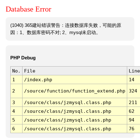
Database Error
(1040) 365建站错误警告：连接数据库失败，可能的原
因：1、数据库密码不对; 2、mysql未启动。
PHP Debug
No.
File
Line
1
/index.php
14
2
/source/function/function_extend.php
324
3
/source/class/jzmysql.class.php
211
4
/source/class/jzmysql.class.php
62
5
/source/class/jzmysql.class.php
94
6
/source/class/jzmysql.class.php
76