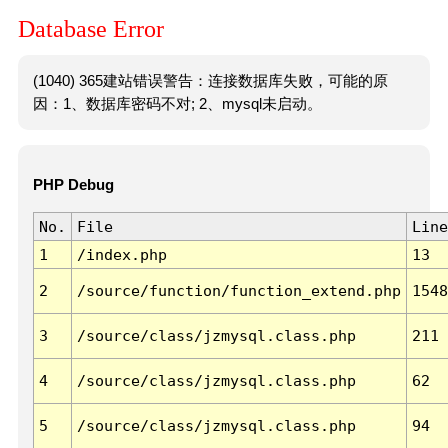
Database Error
(1040) 365建站错误警告：连接数据库失败，可能的原
因：1、数据库密码不对; 2、mysql未启动。
PHP Debug
No.
File
Line
1
/index.php
13
2
/source/function/function_extend.php
1548
3
/source/class/jzmysql.class.php
211
4
/source/class/jzmysql.class.php
62
5
/source/class/jzmysql.class.php
94