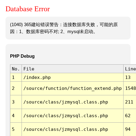
Database Error
(1040) 365建站错误警告：连接数据库失败，可能的原
因：1、数据库密码不对; 2、mysql未启动。
PHP Debug
No.
File
Line
1
/index.php
13
2
/source/function/function_extend.php
1548
3
/source/class/jzmysql.class.php
211
4
/source/class/jzmysql.class.php
62
5
/source/class/jzmysql.class.php
94