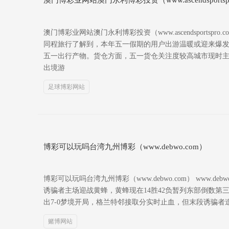
澳门博彩业网站澳门永利博彩投资（www.ascendsportspr
澳门博彩业网站澳门永利博彩投资（www.ascendsport
同程旅行了解到，本年五一假期的用户出游温暖或迎来爆发
五一出行产物。货仓方面，五一货仓关注度较高城市现时
出境游
足球博彩网站
博彩可以玩吗台湾九州博彩（www.debwo.com）
博彩可以玩吗台湾九州博彩（www.debwo.com） www.d
诱骗者主场迎战黄蜂，黄蜂现在14胜42负暂列东部倒数第
出7-0梦境开局，格兰特邻接取分实时止血，但末段诱骗者
赌博网站