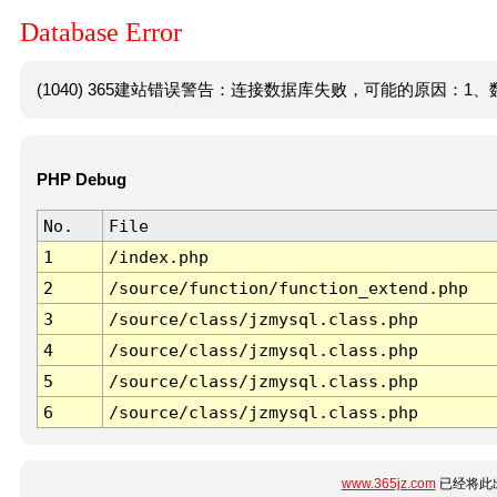
Database Error
(1040) 365建站错误警告：连接数据库失败，可能的原因：1、数
PHP Debug
No.
File
1
/index.php
2
/source/function/function_extend.php
3
/source/class/jzmysql.class.php
4
/source/class/jzmysql.class.php
5
/source/class/jzmysql.class.php
6
/source/class/jzmysql.class.php
www.365jz.com
已经将此