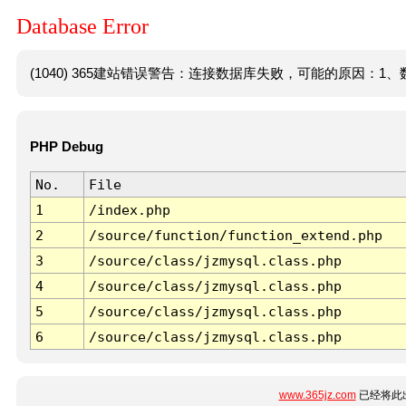
Database Error
(1040) 365建站错误警告：连接数据库失败，可能的原因：1、数
PHP Debug
No.
File
1
/index.php
2
/source/function/function_extend.php
3
/source/class/jzmysql.class.php
4
/source/class/jzmysql.class.php
5
/source/class/jzmysql.class.php
6
/source/class/jzmysql.class.php
www.365jz.com
已经将此