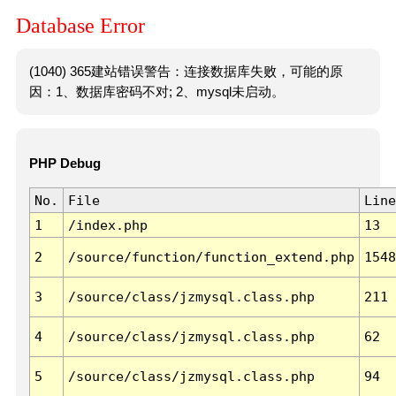
Database Error
(1040) 365建站错误警告：连接数据库失败，可能的原
因：1、数据库密码不对; 2、mysql未启动。
PHP Debug
No.
File
Line
1
/index.php
13
2
/source/function/function_extend.php
1548
3
/source/class/jzmysql.class.php
211
4
/source/class/jzmysql.class.php
62
5
/source/class/jzmysql.class.php
94