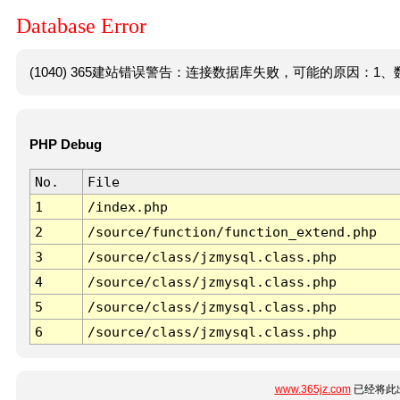
Database Error
(1040) 365建站错误警告：连接数据库失败，可能的原因：1、数
PHP Debug
No.
File
1
/index.php
2
/source/function/function_extend.php
3
/source/class/jzmysql.class.php
4
/source/class/jzmysql.class.php
5
/source/class/jzmysql.class.php
6
/source/class/jzmysql.class.php
www.365jz.com
已经将此