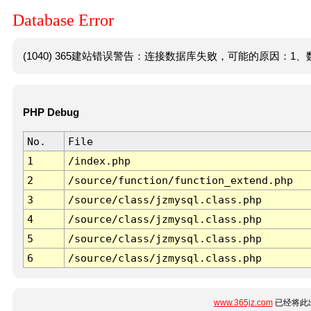
Database Error
(1040) 365建站错误警告：连接数据库失败，可能的原因：1、数
PHP Debug
No.
File
1
/index.php
2
/source/function/function_extend.php
3
/source/class/jzmysql.class.php
4
/source/class/jzmysql.class.php
5
/source/class/jzmysql.class.php
6
/source/class/jzmysql.class.php
www.365jz.com
已经将此