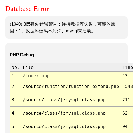
Database Error
(1040) 365建站错误警告：连接数据库失败，可能的原
因：1、数据库密码不对; 2、mysql未启动。
PHP Debug
No.
File
Line
1
/index.php
13
2
/source/function/function_extend.php
1548
3
/source/class/jzmysql.class.php
211
4
/source/class/jzmysql.class.php
62
5
/source/class/jzmysql.class.php
94