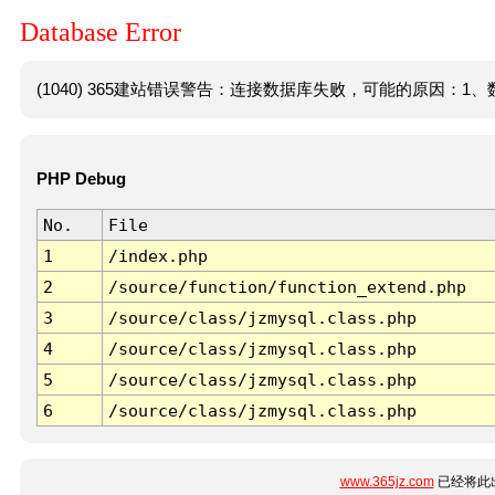
Database Error
(1040) 365建站错误警告：连接数据库失败，可能的原因：1、数
PHP Debug
No.
File
1
/index.php
2
/source/function/function_extend.php
3
/source/class/jzmysql.class.php
4
/source/class/jzmysql.class.php
5
/source/class/jzmysql.class.php
6
/source/class/jzmysql.class.php
www.365jz.com
已经将此