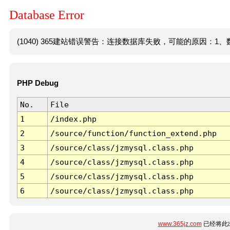
Database Error
(1040) 365建站错误警告：连接数据库失败，可能的原因：1、数
PHP Debug
No.
File
1
/index.php
2
/source/function/function_extend.php
3
/source/class/jzmysql.class.php
4
/source/class/jzmysql.class.php
5
/source/class/jzmysql.class.php
6
/source/class/jzmysql.class.php
www.365jz.com
已经将此