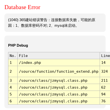
Database Error
(1040) 365建站错误警告：连接数据库失败，可能的原
因：1、数据库密码不对; 2、mysql未启动。
PHP Debug
No.
File
Line
1
/index.php
14
2
/source/function/function_extend.php
324
3
/source/class/jzmysql.class.php
211
4
/source/class/jzmysql.class.php
62
5
/source/class/jzmysql.class.php
94
6
/source/class/jzmysql.class.php
76