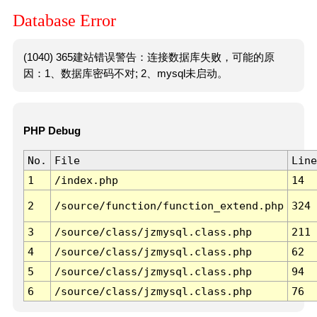
Database Error
(1040) 365建站错误警告：连接数据库失败，可能的原
因：1、数据库密码不对; 2、mysql未启动。
PHP Debug
No.
File
Line
1
/index.php
14
2
/source/function/function_extend.php
324
3
/source/class/jzmysql.class.php
211
4
/source/class/jzmysql.class.php
62
5
/source/class/jzmysql.class.php
94
6
/source/class/jzmysql.class.php
76