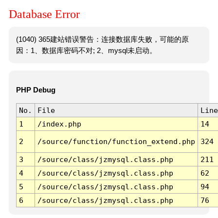
Database Error
(1040) 365建站错误警告：连接数据库失败，可能的原
因：1、数据库密码不对; 2、mysql未启动。
PHP Debug
No.
File
Line
1
/index.php
14
2
/source/function/function_extend.php
324
3
/source/class/jzmysql.class.php
211
4
/source/class/jzmysql.class.php
62
5
/source/class/jzmysql.class.php
94
6
/source/class/jzmysql.class.php
76