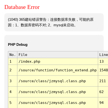
Database Error
(1040) 365建站错误警告：连接数据库失败，可能的原
因：1、数据库密码不对; 2、mysql未启动。
PHP Debug
No.
File
Line
1
/index.php
13
2
/source/function/function_extend.php
1548
3
/source/class/jzmysql.class.php
211
4
/source/class/jzmysql.class.php
62
5
/source/class/jzmysql.class.php
94