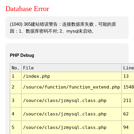
Database Error
(1040) 365建站错误警告：连接数据库失败，可能的原
因：1、数据库密码不对; 2、mysql未启动。
PHP Debug
No.
File
Line
1
/index.php
13
2
/source/function/function_extend.php
1548
3
/source/class/jzmysql.class.php
211
4
/source/class/jzmysql.class.php
62
5
/source/class/jzmysql.class.php
94