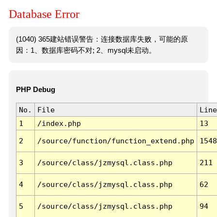
Database Error
(1040) 365建站错误警告：连接数据库失败，可能的原
因：1、数据库密码不对; 2、mysql未启动。
PHP Debug
No.
File
Line
1
/index.php
13
2
/source/function/function_extend.php
1548
3
/source/class/jzmysql.class.php
211
4
/source/class/jzmysql.class.php
62
5
/source/class/jzmysql.class.php
94