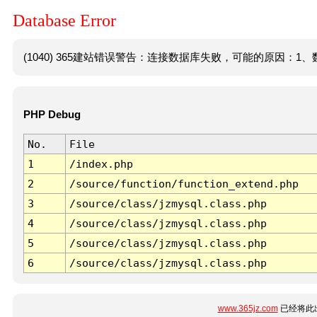
Database Error
(1040) 365建站错误警告：连接数据库失败，可能的原因：1、数
PHP Debug
No.
File
1
/index.php
2
/source/function/function_extend.php
3
/source/class/jzmysql.class.php
4
/source/class/jzmysql.class.php
5
/source/class/jzmysql.class.php
6
/source/class/jzmysql.class.php
www.365jz.com
已经将此