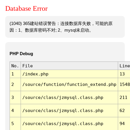
Database Error
(1040) 365建站错误警告：连接数据库失败，可能的原
因：1、数据库密码不对; 2、mysql未启动。
PHP Debug
No.
File
Line
1
/index.php
13
2
/source/function/function_extend.php
1548
3
/source/class/jzmysql.class.php
211
4
/source/class/jzmysql.class.php
62
5
/source/class/jzmysql.class.php
94