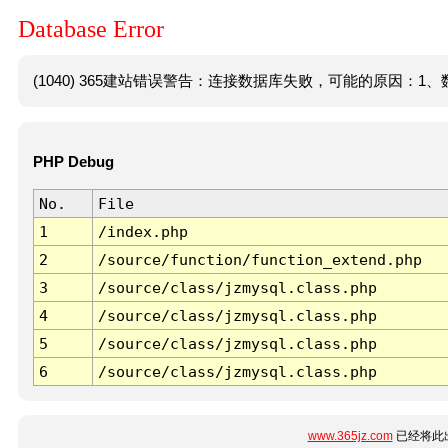
Database Error
(1040) 365建站错误警告：连接数据库失败，可能的原因：1、数
PHP Debug
No.
File
1
/index.php
2
/source/function/function_extend.php
3
/source/class/jzmysql.class.php
4
/source/class/jzmysql.class.php
5
/source/class/jzmysql.class.php
6
/source/class/jzmysql.class.php
www.365jz.com
已经将此